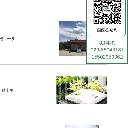
查看更多>
园区公众号
抱，一条
联系我们
029-85949187
15502959962
 处士里