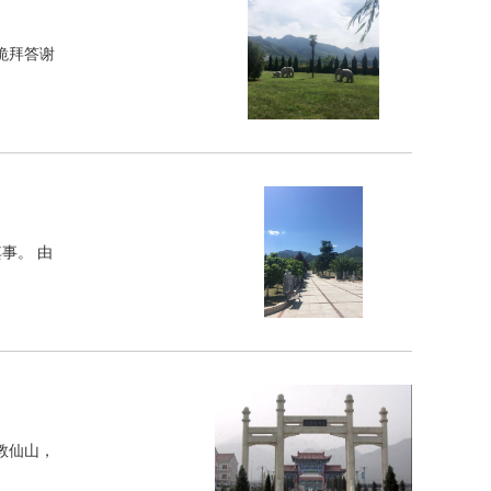
跪拜答谢
事。 由
教仙山，