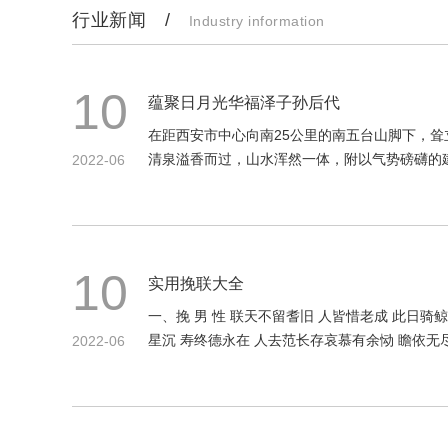
行业新闻 /
Industry information
10
蕴聚日月光华福泽子孙后代
在距西安市中心向南25公里的南五台山脚下，
清泉溢香而过，山水浑然一体，附以气势磅礴的建
2022-06
10
实用挽联大全
一、挽 男 性 联天不留耆旧 人皆惜老成 此日骑
星沉 寿终德永在 人去范长存哀慕有余恸 瞻依无
2022-06