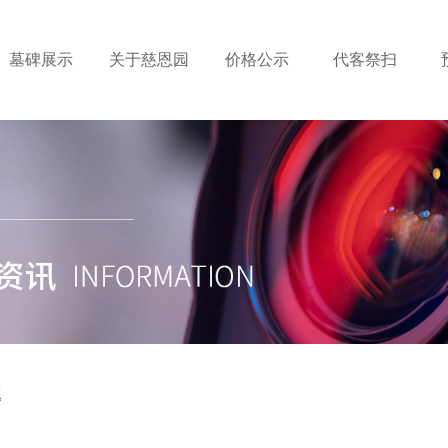
墓碑展示
关于慈恩园
价格公示
代客祭扫
题