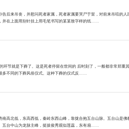
讣告后来吊丧，并慰问死者家属，死者家属要哭尸于室，对前来吊唁的人
，并在上面用别针挂上用毛笔书写的某某致字样的纸……
的环节就是下葬了。这是死者停留在世间的 后时刻了，一般都非常郑重其
很多不同的下葬风俗仪式。这种下葬的仪式反……
势南高北低，东高西低，秦岭东西山峰，靠拢合抱五台山脉。五台山是佛
。五台中山为龙脉主峰，挺拔俊秀观似莲蕊，东有扇……