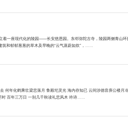
耸立着一座现代化的陵园——长安慈恩园。东邻弥陀古寺，陵园两侧青山环
筑和郁郁葱葱的草木及早晚的“云气蒸蔚如炊”，……
鲸去 何年化鹤乘壮梁悲落月 鲁殿圯灵光 海内存知已 云间涉德音庾公楼月冷
尽时 百年三万日 一别几千秋读礼悲风木 吟诗……