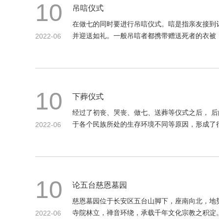
10
吊唁仪式
在做七的同时要进行吊唁仪式。唁是指亲友接到
并迎送如礼。一般吊唁者都携带赠送死者的衣被
2022-06
10
下葬仪式
经过了初丧、哭丧、做七、送葬等仪式之后， 后
于各个民族所处的生存环境不同等原因，形成了
2022-06
10
论五台慈恩墓园
慈恩墓园位于长安区五台山脚下，座南向北，地
寺院林立，禅音环绕，承载千年文化宗教之积淀
2022-06