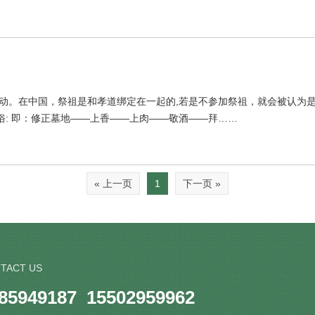
活动。在中国，祭祖是和孝道绑定在一起的,若是不参加祭祖，就会被认为
: 即：修正墓地——上香——上肉——敬酒——拜……
« 上一页
1
下一页 »
TACT US
-85949187 15502959962