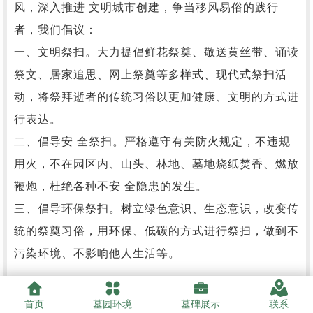
风，深入推进 文明城市创建，争当移风易俗的践行
者，我们倡议：
一、文明祭扫。大力提倡鲜花祭奠、
敬送黄丝带、诵读
祭文、居家追思、
网上祭奠等多样式、现代式祭扫活
动，将祭拜逝者的传统习俗以更加健康、文明的方式进
行表达。
二、倡导安 全祭扫。严格遵守有关防火规定，不违规
用火
，
不在
园区内、
山头、林地、墓地烧纸焚香、燃放
鞭炮，杜绝各种不安 全隐患的发生。
三、倡导环保祭扫。树立绿色意识、生态意识
，
改变传
统的祭奠习俗，用环保、低碳的方式进行祭扫，做到不
污染环境、不影响他人生活等。
四、订墓、骨灰安放和安葬等业务，到指定接待处联系，
首页
墓园环境
墓碑展示
联系
在工作人员指引下填写预订单并办理相关手续。墓体设